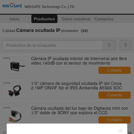
WINSAFE Technology Co.,LTD
Inicio
Productos
Sobre nosotros
Contactos
Cámara ocultada IP
Calidad
proveedor.
(10)
Cámara IP ocultada interior de Internet/al aire libre
video 140dB con el sensor de movimiento
Contacto
1/3" cámara de seguridad ocultada IP del Cmos
2.1MP ONVIF fijó el IRIS Ambarella A5S66 SOC
Contacto
Cámara ocultada del lux bajo de Digitaces mini con
1/3" doble de SONY que explora el CCD
Contacto
Pequeña corriente dual ocultada IP de la ayuda de la