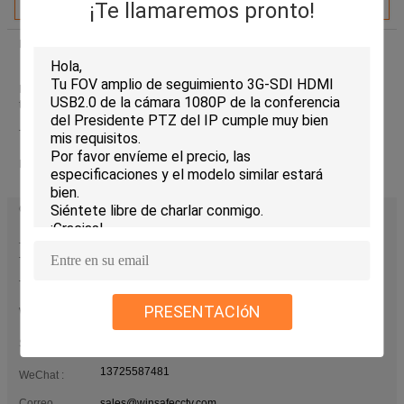
¡Te llamaremos pronto!
Dirección:
316 de edificio de Jinyuan, camino de 302# Xixiang,
Bao'an, Shenzhen, China.
Holario de
9:00-18:00 ( hora de Beijing)
trabajo:
Teléfono:
0086-755-26007301
(Tiempo de trabajo)
Fax:
0086-755-23324921
Contactos :
Mrs. Nancy (WINSAFE Technology Co.,LTD)
último inicio
de sesión: horas 06 minutos hace
Título del
Sales Manager
Trabajo :
Teléfono :
86-755-26007301
PRESENTACIóN
86-13725587481
WHATSAPP :
ena328
Skype :
13725587481
WeChat :
Correo
sales@winsafecctv.com