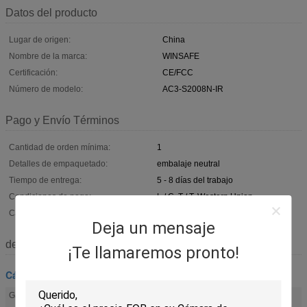
Datos del producto
Lugar de origen:
China
Nombre de la marca:
WINSAFE
Certificación:
CE/FCC
Número de modelo:
AC3-S2008N-IR
Pago y Envío Términos
Cantidad de orden mínima:
1
Detalles de empaquetado:
embalaje neutral
Tiempo de entrega:
5 - 8 días del trabajo
Condiciones de pago:
L / C, T / T, Western Union
Capacidad de la fuente:
6000pcs/month
Deja un mensaje
descripción
¡Te llamaremos pronto!
Cámara rugosa de PTZ
Gama de la cacerola:
360° continuo