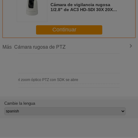
Cámara de vigilancia rugosa
1/2.8" de AC3 HD-SDI 30X 20X
voltaje amplio del Cmos
Continuar
Cámara rugosa de PTZ
Más
la cámara del zoom óptico PTZ con SDK se abre
Cambie la lengua
 IP66 PTZ del tejado del coche de la red del IP